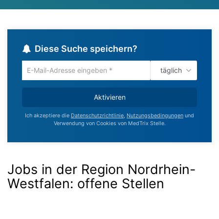
Diese Suche speichern?
täglich
Um
die
aktuelle
Aktivieren
Suche
zu
Ich akzeptiere die
Datenschutzrichtlinie
,
Nutzungsbedingungen
und
speichern
Verwendung von Cookies von MedTrix Stelle.
gib
deine
Emailadresse
ein
Jobs in der Region Nordrhein-
Westfalen:
offene Stellen